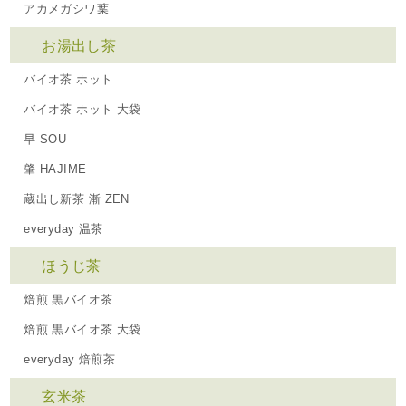
アカメガシワ葉
お湯出し茶
バイオ茶 ホット
バイオ茶 ホット 大袋
早 SOU
肇 HAJIME
蔵出し新茶 漸 ZEN
everyday 温茶
ほうじ茶
焙煎 黒バイオ茶
焙煎 黒バイオ茶 大袋
everyday 焙煎茶
玄米茶